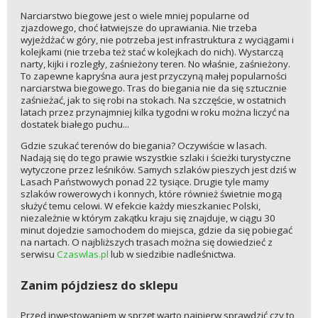
Narciarstwo biegowe jest o wiele mniej popularne od
zjazdowego, choć łatwiejsze do uprawiania. Nie trzeba
wyjeżdżać w góry, nie potrzeba jest infrastruktura z wyciągami i
kolejkami (nie trzeba też stać w kolejkach do nich). Wystarczą
narty, kijki i rozległy, zaśnieżony teren. No właśnie, zaśnieżony.
To zapewne kapryśna aura jest przyczyną małej popularności
narciarstwa biegowego. Tras do biegania nie da się sztucznie
zaśnieżać, jak to się robi na stokach. Na szczęście, w ostatnich
latach przez przynajmniej kilka tygodni w roku można liczyć na
dostatek białego puchu...
Gdzie szukać terenów do biegania? Oczywiście w lasach.
Nadają się do tego prawie wszystkie szlaki i ścieżki turystyczne
wytyczone przez leśników. Samych szlaków pieszych jest dziś w
Lasach Państwowych ponad 22 tysiące. Drugie tyle mamy
szlaków rowerowych i konnych, które również świetnie mogą
służyć temu celowi. W efekcie każdy mieszkaniec Polski,
niezależnie w którym zakątku kraju się znajduje, w ciągu 30
minut dojedzie samochodem do miejsca, gdzie da się pobiegać
na nartach. O najbliższych trasach można się dowiedzieć z
serwisu
Czaswlas.pl
lub w siedzibie nadleśnictwa.
Zanim pójdziesz do sklepu
Przed inwestowaniem w sprzęt warto najpierw sprawdzić czy to