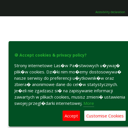
Accesibility declaration
🍪 Accept cookies & privacy policy?
Strony internetowe Las�w Pa�stwowych u�ywaj�
plik�w cookies. Dzi�ki nim mo�emy dostosowywa�
nasze serwisy do preferencji u�ytkownik�w oraz
zbiera� anonimowe dane do cel�w statystycznych.
Je�eli nie zgadzasz si� na zapisywanie informacji
zawartych w plikach cookies, musisz zmieni� ustawienia
swojej przegl�darki internetowej.
More
Accept
Customise Cookies