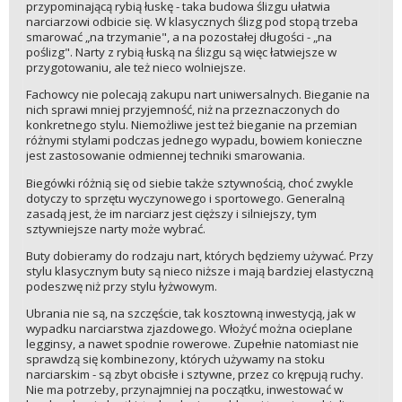
przypominającą rybią łuskę - taka budowa ślizgu ułatwia
narciarzowi odbicie się. W klasycznych ślizg pod stopą trzeba
smarować „na trzymanie", a na pozostałej długości - „na
poślizg". Narty z rybią łuską na ślizgu są więc łatwiejsze w
przygotowaniu, ale też nieco wolniejsze.
Fachowcy nie polecają zakupu nart uniwersalnych. Bieganie na
nich sprawi mniej przyjemność, niż na przeznaczonych do
konkretnego stylu. Niemożliwe jest też bieganie na przemian
różnymi stylami podczas jednego wypadu, bowiem konieczne
jest zastosowanie odmiennej techniki smarowania.
Biegówki różnią się od siebie także sztywnością, choć zwykle
dotyczy to sprzętu wyczynowego i sportowego. Generalną
zasadą jest, że im narciarz jest cięższy i silniejszy, tym
sztywniejsze narty może wybrać.
Buty dobieramy do rodzaju nart, których będziemy używać. Przy
stylu klasycznym buty są nieco niższe i mają bardziej elastyczną
podeszwę niż przy stylu łyżwowym.
Ubrania nie są, na szczęście, tak kosztowną inwestycją, jak w
wypadku narciarstwa zjazdowego. Włożyć można ocieplane
legginsy, a nawet spodnie rowerowe. Zupełnie natomiast nie
sprawdzą się kombinezony, których używamy na stoku
narciarskim - są zbyt obcisłe i sztywne, przez co krępują ruchy.
Nie ma potrzeby, przynajmniej na początku, inwestować w