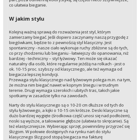
co ułatwia bieganie.
W jakim stylu
Kolejną ważną sprawą do rozważenia jest styl, którym
zamierzamy biegać. Jeśli dopiero zaczynamy naszą przygodę z
biegówkami, będzie to z pewnością styl klasyczny. Jest
spontaniczny - nasze ciało wykonuje ruchy zbliżone są do tych,
co przy chodzeniu lub bieganiu - łatwiejszy do opanowania, niż
bardziej - techniczny – styl łyżwowy. Ten może się okazać
naturalny dla osób, które regularnie jeżdżą na rolkach - jest o
ok. 10-15 proc. szybszy od klasycznego, ale też wymaga od
biegacza lepszej kondycji.
Przewaga stylu klasycznego nad łyżwowym polega m.in. na tym,
że można nim biegać nawet w kopnym śniegu i w trudnym
terenie. Drugi wymaga szerokich i ubitych tras, takich jakie
spotkamy w zasadzie tylko na zawodach.
Narty do stylu klasycznego są o 10-20 cm dłuższe od tych do
stylu łyżwowego, a kijki o 10-15 cm krótsze. Deski klasyczne są
dużo bardziej wygięte (środkowa część unosi się nad podłożem),
noski są wyższe, a taliowanie głębsze (ułatwia to skręcanie). Są
też elastyczniejsze. Wybierając sprzęt, powinniśmy przyjrzeć się
ślizgom. W połowie dostępnych na rynku nart do stylu
klasycznego ślizg pod stopą biegacza ma fakturę