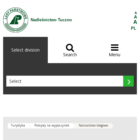
Skip to Content
A
A
Nadleśnictwo Tuczno
A
PL


Select division
Search
Menu

Turystyka
Pomysły na wypoczynek
Narciarstwo biegowe