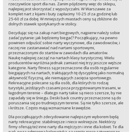
rzeczywiście sport dla nas. Zanim pójdziemy więc do sklepu,
najlepiej jest skorzystać z wypożyczalni. W Warszawie za
komplet nart z kijami i buty zapłacimy 10-25 zł za godzinę lub
25-60 zł za dobę. W mniejszych miastach ceny są zbliżone do
dolnych stawek spotykanych w stolicy.
Decydując się na zakup nart biegowych, najpierw należy sobie
zadać pytanie: jak będziemy biegać? Początkujący, na pewno
powinien odpuścić sobie narty wyczynowe, dla zawodowców, i
raczej nie zastanawiać nad nartami sportowymi,
przeznaczonymi do startów w zawodach dla amatorów.
Naukę najlepiej zacząć na nartach klasy turystycznej. Wielu
producentów wyróżnia jednak zamiast niej trzy jeszcze węższe
kategorie. Narty fitness są przeznaczone dla osób regularnie
biegających na nartach, traktujących tę dyscyplinę jako normalną
aktywność fizyczną, ale niemających zacięcia sportowego.
Rekreacyjne polecane są dla osób, dla których to rodzaj
turystyki, jeżdżących czasami poza przygotowanymi trasami, w
łagodnym terenie – dlatego narty takie są nieco szersze, by nie
zapadały się w śniegu. Deski back country przeznaczone są do
poruszania się po trudniejszym terenie. Są nie tylko szersze, ale
i krótsze. Często mają wzmacniane krawędzie.
Dla początkujących zdecydowanie najlepszym wyborem będą
narty rekreacyjne: stabilniejsze i nieco wolniejsze. Niektórzy
firmy oferują też inne narty dla mężczyzn i inne dla kobiet. Te dla
pań, poza odmienną kolorystyką, są często nieco sztywniejsze,