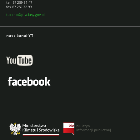
tel. 67 259 31 47
fax 67 259 32 99
tuczno@pila.lasy.gov.pl
nasz kanał YT: