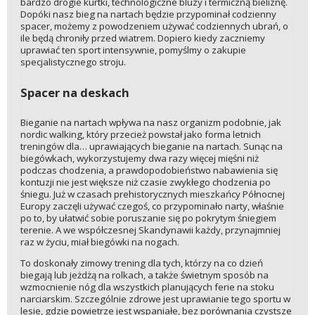
bardzo drogie kurtki, technologiczne bluzy i termiczną bieliznę.
Dopóki nasz bieg na nartach będzie przypominał codzienny
spacer, możemy z powodzeniem używać codziennych ubrań, o
ile będą chroniły przed wiatrem. Dopiero kiedy zaczniemy
uprawiać ten sport intensywnie, pomyślmy o zakupie
specjalistycznego stroju.
Spacer na deskach
Bieganie na nartach wpływa na nasz organizm podobnie, jak
nordic walking, który przecież powstał jako forma letnich
treningów dla… uprawiających bieganie na nartach. Sunąc na
biegówkach, wykorzystujemy dwa razy więcej mięśni niż
podczas chodzenia, a prawdopodobieństwo nabawienia się
kontuzji nie jest większe niż czasie zwykłego chodzenia po
śniegu. Już w czasach prehistorycznych mieszkańcy Północnej
Europy zaczęli używać czegoś, co przypominało narty, właśnie
po to, by ułatwić sobie poruszanie się po pokrytym śniegiem
terenie. A we współczesnej Skandynawii każdy, przynajmniej
raz w życiu, miał biegówki na nogach.
To doskonały zimowy trening dla tych, którzy na co dzień
biegają lub jeżdżą na rolkach, a także świetnym sposób na
wzmocnienie nóg dla wszystkich planujących ferie na stoku
narciarskim. Szczególnie zdrowe jest uprawianie tego sportu w
lesie, gdzie powietrze jest wspaniałe, bez porównania czystsze