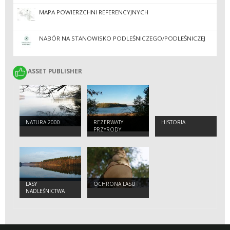
PRZYRODNICZO
MAPA POWIERZCHNI REFERENCYJNYCH
NABÓR NA STANOWISKO PODLEŚNICZEGO/PODLEŚNICZEJ
ASSET PUBLISHER
ASSET PUBLISHER
NATURA 2000
REZERWATY
HISTORIA
PRZYRODY
LASY
OCHRONA LASU
NADLEŚNICTWA