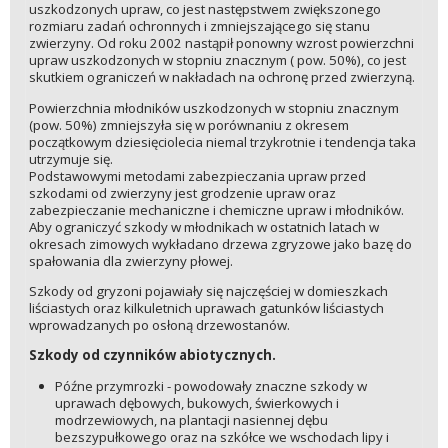
uszkodzonych upraw, co jest następstwem zwiększonego
rozmiaru zadań ochronnych i zmniejszającego się stanu
zwierzyny. Od roku 2002 nastąpił ponowny wzrost powierzchni
upraw uszkodzonych w stopniu znacznym ( pow. 50%), co jest
skutkiem ograniczeń w nakładach na ochronę przed zwierzyną.
Powierzchnia młodników uszkodzonych w stopniu znacznym
(pow. 50%) zmniejszyła się w porównaniu z okresem
początkowym dziesięciolecia niemal trzykrotnie i tendencja taka
utrzymuje się.
Podstawowymi metodami zabezpieczania upraw przed
szkodami od zwierzyny jest grodzenie upraw oraz
zabezpieczanie mechaniczne i chemiczne upraw i młodników.
Aby ograniczyć szkody w młodnikach w ostatnich latach w
okresach zimowych wykładano drzewa zgryzowe jako bazę do
spałowania dla zwierzyny płowej.
Szkody od gryzoni pojawiały się najczęściej w domieszkach
liściastych oraz kilkuletnich uprawach gatunków liściastych
wprowadzanych po osłoną drzewostanów.
Szkody od czynników abiotycznych.
Późne przymrozki - powodowały znaczne szkody w
uprawach dębowych, bukowych, świerkowych i
modrzewiowych, na plantacji nasiennej dębu
bezszypułkowego oraz na szkółce we wschodach lipy i