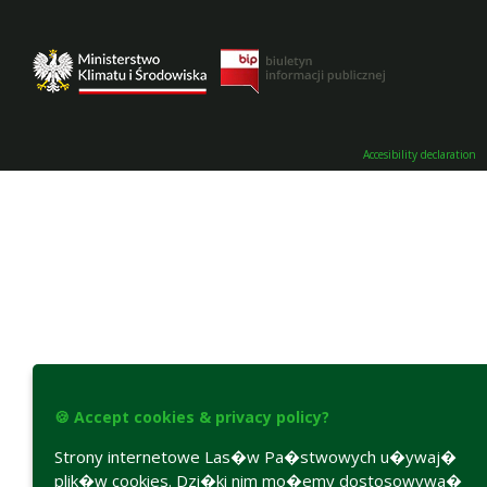
Accesibility declaration
🍪 Accept cookies & privacy policy?
Strony internetowe Las�w Pa�stwowych u�ywaj�
plik�w cookies. Dzi�ki nim mo�emy dostosowywa�