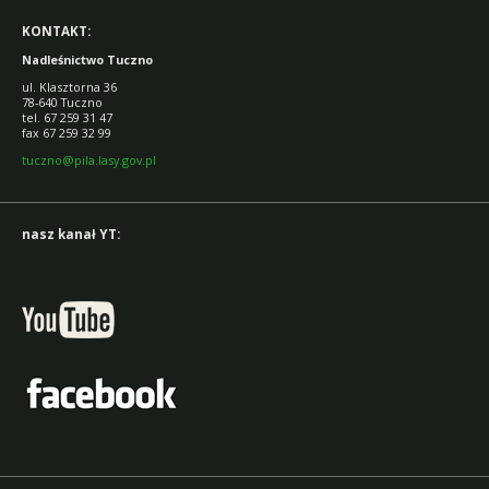
KONTAKT:
Nadleśnictwo Tuczno
ul. Klasztorna 36
78-640 Tuczno
tel. 67 259 31 47
fax 67 259 32 99
tuczno@pila.lasy.gov.pl
nasz kanał YT: