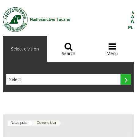
Skip to Content
A
A
Nadleśnictwo Tuczno
A
PL


Select division
Search
Menu

Nasza praca
Ochrona lasu