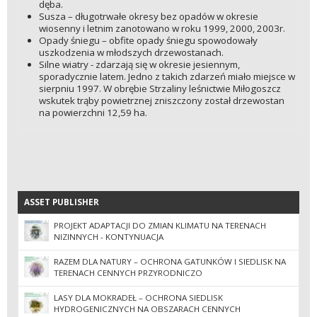
dęba.
Susza – długotrwałe okresy bez opadów w okresie
wiosenny i letnim zanotowano w roku 1999, 2000, 2003r.
Opady śniegu – obfite opady śniegu spowodowały
uszkodzenia w młodszych drzewostanach.
Silne wiatry - zdarzają się w okresie jesiennym,
sporadycznie latem. Jedno z takich zdarzeń miało miejsce w
sierpniu 1997. W obrębie Strzaliny leśnictwie Miłogoszcz
wskutek trąby powietrznej zniszczony został drzewostan
na powierzchni 12,59 ha.
ASSET PUBLISHER
ASSET PUBLISHER
PROJEKT ADAPTACJI DO ZMIAN KLIMATU NA TERENACH
NIZINNYCH - KONTYNUACJA
RAZEM DLA NATURY – OCHRONA GATUNKÓW I SIEDLISK NA
TERENACH CENNYCH PRZYRODNICZO
LASY DLA MOKRADEŁ – OCHRONA SIEDLISK
HYDROGENICZNYCH NA OBSZARACH CENNYCH