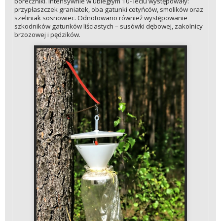
boreczniki. Intensywnie w ubiegłym 10- leciu występowały:
przypłaszczek graniatek, oba gatunki cetyńców, smolików oraz
szeliniak sosnowiec. Odnotowano również występowanie
szkodników gatunków liściastych – susówki dębowej, zakolnicy
brzozowej i pędzików.