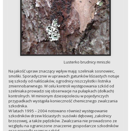
Lusterko brudnicy mniszki
Na jakość upraw znaczący wpływ mają: szeliniak sosnowiec,
smoliki. Sporadycznie w uprawach gatunków liściastych notuje
się szkody od naliściaków, ogrodnicy niszczylistki i listnika
zmiennobarwnego. W celu kontroli występowania szkód od
szeliniaka prowadzi się obserwacje na pułapkach (dołkach)
kontrolnych. W minionym dziesięcioleciu w pojedynczych
przypadkach wystąpiła konieczność chemicznego zwalczania
szkodnika.
W latach 1995 – 2004 notowano również występowanie
szkodników drzew liściastych: susówki dębowej ,zakolnicy
brzozowej, a także pędzików. Zwalczania nie prowadzono ze
względu na ograniczone znaczenie gospodarcze szkodników
oraz niewielki rozmiar szkód.