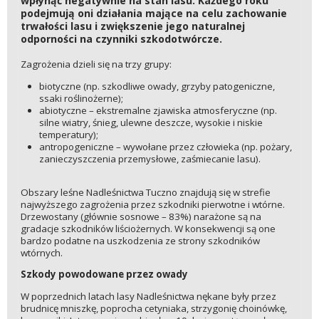
wpłynąć negatywnie na stan lasu. Każdego roku
podejmują oni działania mające na celu zachowanie
trwałości lasu i zwiększenie jego naturalnej
odporności na czynniki szkodotwórcze.
Zagrożenia dzieli się na trzy grupy:
biotyczne (np. szkodliwe owady, grzyby patogeniczne,
ssaki roślinożerne);
abiotyczne – ekstremalne zjawiska atmosferyczne (np.
silne wiatry, śnieg, ulewne deszcze, wysokie i niskie
temperatury);
antropogeniczne – wywołane przez człowieka (np. pożary,
zanieczyszczenia przemysłowe, zaśmiecanie lasu).
Obszary leśne Nadleśnictwa Tuczno znajdują się w strefie
najwyższego zagrożenia przez szkodniki pierwotne i wtórne.
Drzewostany (głównie sosnowe – 83%) narażone są na
gradacje szkodników liściożernych. W konsekwencji są one
bardzo podatne na uszkodzenia ze strony szkodników
wtórnych.
Szkody powodowane przez owady
W poprzednich latach lasy Nadleśnictwa nękane były przez
brudnicę mniszkę, poprocha cetyniaka, strzygonię choinówkę,