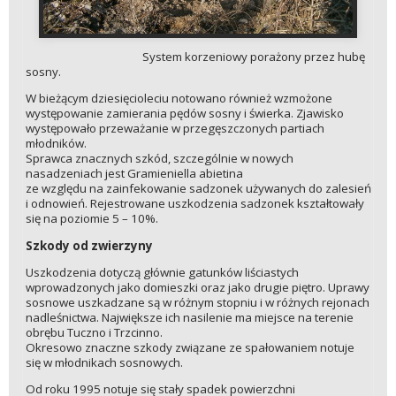
System korzeniowy porażony przez hubę
sosny.
W bieżącym dziesięcioleciu notowano również wzmożone
występowanie zamierania pędów sosny i świerka. Zjawisko
występowało przeważanie w przegęszczonych partiach
młodników.
Sprawca znacznych szkód, szczególnie w nowych
nasadzeniach jest Gramieniella abietina
ze względu na zainfekowanie sadzonek używanych do zalesień
i odnowień. Rejestrowane uszkodzenia sadzonek kształtowały
się na poziomie 5 – 10%.
Szkody od zwierzyny
Uszkodzenia dotyczą głównie gatunków liściastych
wprowadzonych jako domieszki oraz jako drugie piętro. Uprawy
sosnowe uszkadzane są w różnym stopniu i w różnych rejonach
nadleśnictwa. Największe ich nasilenie ma miejsce na terenie
obrębu Tuczno i Trzcinno.
Okresowo znaczne szkody związane ze spałowaniem notuje
się w młodnikach sosnowych.
Od roku 1995 notuje się stały spadek powierzchni